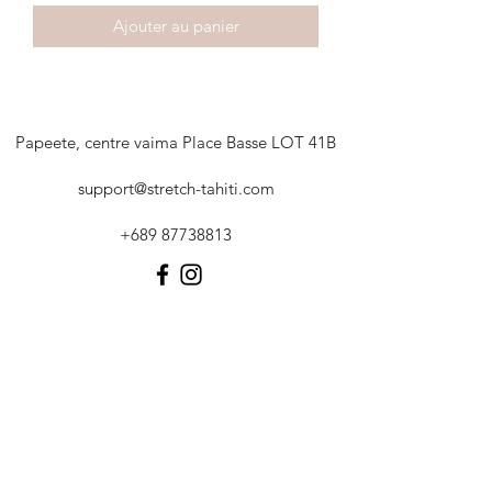
Ajouter au panier
Papeete, centre vaima Place Basse LOT 41B
support@stretch-tahiti.com
+689 87738813
HORAIRES D'OUVERTURE
Rendez-nous visite
Lun - Ven : 9h - 17h
Sam : 9h - 13h
Dim : Fermé