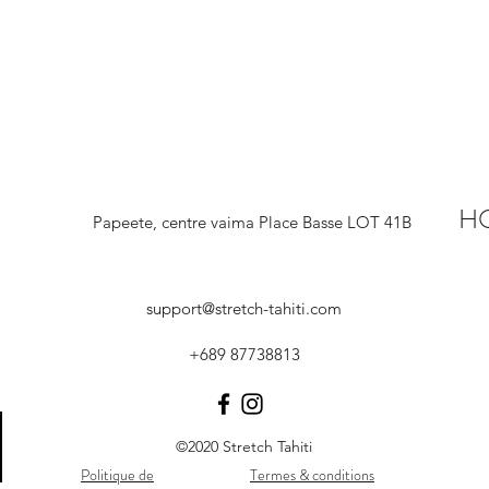
H
Papeete, centre vaima Place Basse LOT 41B
support@stretch-tahiti.com
+689 87738813
©2020 Stretch Tahiti
Politique de
Termes & conditions