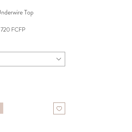
nderwire Top
ix
Prix
 720 FCFP
iginal
promotionnel