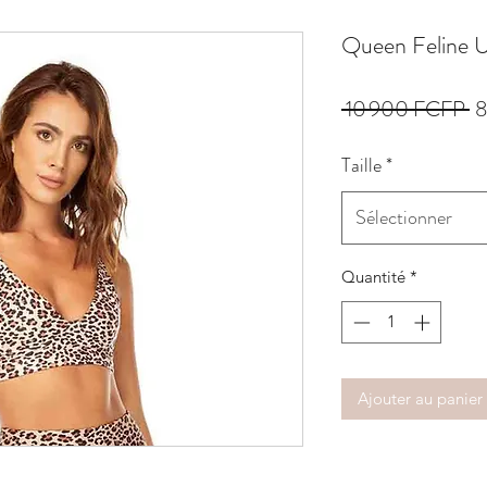
Queen Feline U
Pr
 10 900 FCFP 
8
or
Taille
*
Sélectionner
Quantité
*
Ajouter au panier