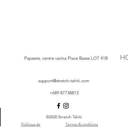
H
Papeete, centre vaima Place Basse LOT 41B
support@stretch-tahiti.com
+689 87738813
©2020 Stretch Tahiti
Politique de
Termes & conditions