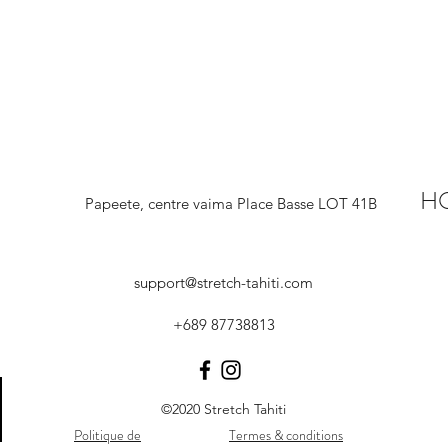
H
Papeete, centre vaima Place Basse LOT 41B
support@stretch-tahiti.com
+689 87738813
©2020 Stretch Tahiti
Politique de
Termes & conditions